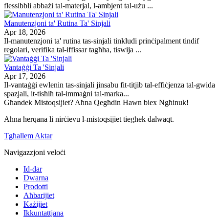
flessibbli abbażi tal-materjal, l-ambjent tal-użu ...
Manutenzjoni ta' Rutina Ta' Sinjali
Apr 18, 2026
Il-manutenzjoni ta' rutina tas-sinjali tinkludi prinċipalment tindif
regolari, verifika tal-iffissar tagħha, tiswija ...
Vantaġġi Ta 'Sinjali
Apr 17, 2026
Il-vantaġġi ewlenin tas-sinjali jinsabu fit-titjib tal-effiċjenza tal-gwida
spazjali, it-tisħiħ tal-immaġni tal-marka...
Għandek Mistoqsijiet? Aħna Qegħdin Hawn biex Ngħinuk!
Aħna ħerqana li nirċievu l-mistoqsijiet tiegħek dalwaqt.
Tgħallem Aktar
Navigazzjoni veloċi
Id-dar
Dwarna
Prodotti
Aħbarijiet
Każijiet
Ikkuntattjana