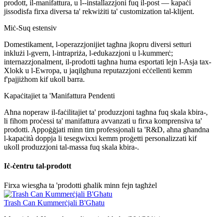
prodott, il-manifattura, u l--installazzjoni fuq il-post — kapaċi
jissodisfa firxa diversa ta' rekwiżiti ta' customization tal-klijent.
Miċ-Suq estensiv
Domestikament, l-operazzjonijiet tagħna jkopru diversi setturi
inklużi l-gvern, l-intrapriża, l-edukazzjoni u l-kummerċ;
internazzjonalment, il-prodotti tagħna huma esportati lejn l-Asja tax-
Xlokk u l-Ewropa, u jaqilgħuna reputazzjoni eċċellenti kemm
f'pajjiżhom kif ukoll barra.
Kapaċitajiet ta 'Manifattura Pendenti
Aħna noperaw il-faċilitajiet ta' produzzjoni tagħna fuq skala kbira-,
li fihom proċessi ta' manifattura avvanzati u firxa komprensiva ta'
prodotti. Appoġġjati minn tim professjonali ta 'R&D, aħna għandna
l-kapaċità doppja li tesegwixxi kemm proġetti personalizzati kif
ukoll produzzjoni tal-massa fuq skala kbira-.
Iċ-ċentru tal-prodott
Firxa wiesgħa ta 'prodotti għalik minn fejn tagħżel
Trash Can Kummerċjali B'Għatu