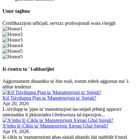
Unur tagħna
Ċertifikazzjoni uffiċjali, servizz professjonali wara l-bejgħ
Iċ-ċentru ta ' l-aħbarijiet
Aġġornament dinamiku ta'-ħin reali, żomm ruħek aġġornat ma' l-
aħħar tendenzi
Kif Tiżviluppa Pjan ta 'Manutenzjoni ta' Sinjali?
Apr 20, 2026
L-iżvilupp ta 'pjan ta' manutenzjoni tas-sinjali jeħtieġ approċċ
sistematiku li jikkunsidra l-frekwenza tal-ispezzjon...
X'inhu Iċ-Ċiklu ta' Manutenzjoni Xieraq Għal Sinjali?
Apr 19, 2026
Iċ-ċiklu ta 'manutenzjoni għas-sinjali għandu jiġi stabbilit b'mod