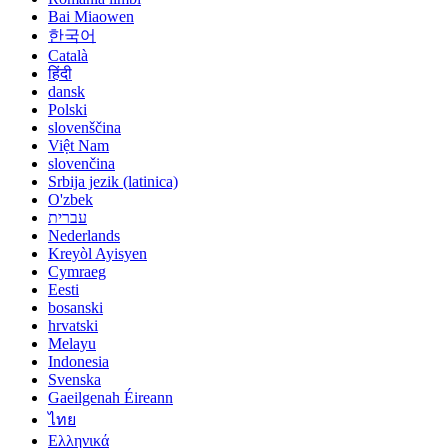
Bai Miaowen
한국어
Català
हिंदी
dansk
Polski
slovenščina
Việt Nam
slovenčina
Srbija jezik (latinica)
O'zbek
עברית
Nederlands
Kreyòl Ayisyen
Cymraeg
Eesti
bosanski
hrvatski
Melayu
Indonesia
Svenska
Gaeilgenah Éireann
ไทย
Ελληνικά