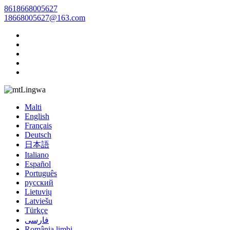
8618668005627
18668005627@163.com
Lingwa
Malti
English
Français
Deutsch
日本語
Italiano
Español
Português
русский
Lietuvių
Latviešu
Türkçe
فارسی
România limbi