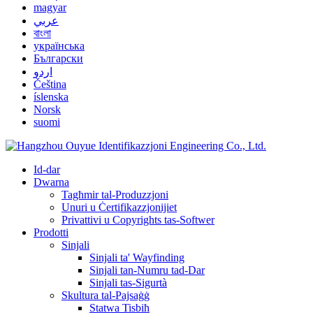
magyar
عربي
বাংলা
українська
Български
اردو
Čeština
íslenska
Norsk
suomi
Id-dar
Dwarna
Tagħmir tal-Produzzjoni
Unuri u Ċertifikazzjonijiet
Privattivi u Copyrights tas-Softwer
Prodotti
Sinjali
Sinjali ta' Wayfinding
Sinjali tan-Numru tad-Dar
Sinjali tas-Sigurtà
Skultura tal-Pajsaġġ
Statwa Tisbiħ