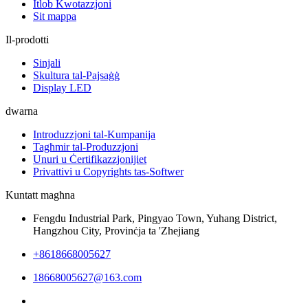
Itlob Kwotazzjoni
Sit mappa
Il-prodotti
Sinjali
Skultura tal-Pajsaġġ
Display LED
dwarna
Introduzzjoni tal-Kumpanija
Tagħmir tal-Produzzjoni
Unuri u Ċertifikazzjonijiet
Privattivi u Copyrights tas-Softwer
Kuntatt magħna
Fengdu Industrial Park, Pingyao Town, Yuhang District,
Hangzhou City, Provinċja ta 'Zhejiang
+8618668005627
18668005627@163.com