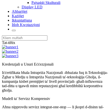
Pajsaġġi Skulturali
Display LED
Aħbarijiet
Każijiet
Ikkuntattjana
Itlob Kwotazzjoni
Tat-tiftix
Kredenzjali u Unuri Eċċezzjonali
Iċċertifikata bħala Intrapriża Nazzjonali -ibbażata fuq it-Teknoloġija-
Żgħar u Medju u Intrapriża Nazzjonali ta'-teknoloġija Għolja, il-
kumpanija kisbet premjijiet ta' livell provinċjali- għall-influwenza
tad-ditta u tgawdi minn reputazzjoni għal kredibbiltà korporattiva
għolja.
Mudell ta' Servizz Komprensiv
Aħna nipprovdu servizz integrat-one-stop — li ​​jkopri d-disinn tal-