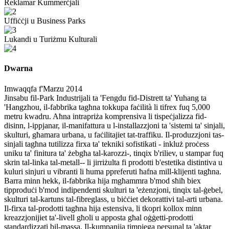
Reklamar Kummerċjali
Uffiċċji u Business Parks
Lukandi u Turiżmu Kulturali
Dwarna
Imwaqqfa f'Marzu 2014
Jinsabu fil-Park Industrijali ta 'Fengdu fid-Distrett ta' Yuhang ta
'Hangzhou, il-fabbrika tagħna tokkupa faċilità li tifrex fuq 5,000
metru kwadru. Aħna intrapriża komprensiva li tispeċjalizza fid-
disinn, l-ippjanar, il-manifattura u l-installazzjoni ta 'sistemi ta' sinjali,
skulturi, għamara urbana, u faċilitajiet tat-traffiku. Il-produzzjoni tas-
sinjali tagħna tutilizza firxa ta' tekniki sofistikati - inkluż proċess
uniku ta' finitura ta' żebgħa tal-karozzi-, tinqix b'riliev, u stampar fuq
skrin tal-linka tal-metall-- li jirriżulta fi prodotti b'estetika distintiva u
kuluri sinjuri u vibranti li huma ppreferuti ħafna mill-klijenti tagħna.
Barra minn hekk, il-fabbrika hija mgħammra b'mod sħiħ biex
tipproduċi b'mod indipendenti skulturi ta 'eżenzjoni, tinqix tal-ġebel,
skulturi tal-kartuns tal-fibreglass, u biċċiet dekorattivi tal-arti urbana.
Il-firxa tal-prodotti tagħna hija estensiva, li tkopri kollox minn
kreazzjonijiet ta'-livell għoli u apposta għal oġġetti-prodotti
standardizzati bil-massa. Il-kumpanija timpjega persunal ta 'aktar