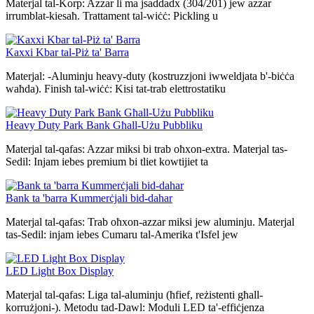
Materjal tal-Korp: Azzar li ma jsaddadx (304/201) jew azzar
irrumblat-kiesaħ. Trattament tal-wiċċ: Pickling u
Kaxxi Kbar tal-Piż ta' Barra
Materjal: -Aluminju heavy-duty (kostruzzjoni iwweldjata b'-biċċa
waħda). Finish tal-wiċċ: Kisi tat-trab elettrostatiku
Heavy Duty Park Bank Għall-Użu Pubbliku
Materjal tal-qafas: Azzar miksi bi trab oħxon-extra. Materjal tas-
Sedil: Injam iebes premium bi tliet kowtijiet ta
Bank ta 'barra Kummerċjali bid-dahar
Materjal tal-qafas: Trab oħxon-azzar miksi jew aluminju. Materjal
tas-Sedil: injam iebes Cumaru tal-Amerika t'Isfel jew
LED Light Box Display
Materjal tal-qafas: Liga tal-aluminju (ħfief, reżistenti għall-
korrużjoni-). Metodu tad-Dawl: Moduli LED ta'-effiċjenza