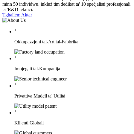
minn 50 individwu, inkluż tim dedikat ta' 10 speċjalisti professjonali
ta 'R&D tekniċi.
Tgħallem Aktar
+
Okkupazzjoni tal-Art tal-Fabbrika
+
Impjegati tal-Kumpanija
+
Privattiva Mudell ta' Utilità
+
Klijenti Globali