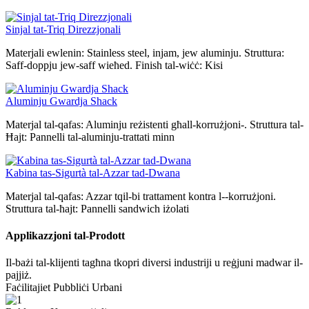
Sinjal tat-Triq Direzzjonali
Materjali ewlenin: Stainless steel, injam, jew aluminju. Struttura:
Saff-doppju jew-saff wieħed. Finish tal-wiċċ: Kisi
Aluminju Gwardja Shack
Materjal tal-qafas: Aluminju reżistenti għall-korrużjoni-. Struttura tal-
Ħajt: Pannelli tal-aluminju-trattati minn
Kabina tas-Sigurtà tal-Azzar tad-Dwana
Materjal tal-qafas: Azzar tqil-bi trattament kontra l--korrużjoni.
Struttura tal-ħajt: Pannelli sandwich iżolati
Applikazzjoni tal-Prodott
Il-bażi tal-klijenti tagħna tkopri diversi industriji u reġjuni madwar il-
pajjiż.
Faċilitajiet Pubbliċi Urbani